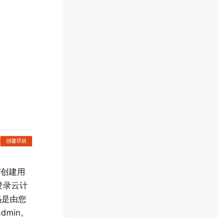
“创建用
建登录云计
码是由您
min。