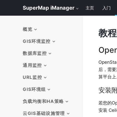
SuperMap iManager
主页
入门
概览
教程
GIS环境监控
Ope
数据库监控
OpenSt
通用监控
后，需要添
算平台上
URL监控
安装
GIS环境组
负载均衡和HA策略
若您的Ope
安装 Cei
云GIS基础设施管理