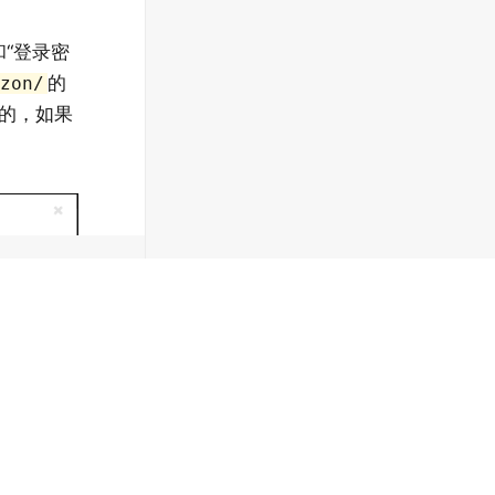
和“登录密
的
izon/
定的，如果
技术专题
开发文档
大数据技术
API
产品安全技术