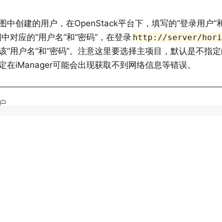
图中创建的用户，在OpenStack平台下，填写的“登录用户”
图中对应的“用户名”和“密码”，在登录
http://server/hor
该“用户名”和“密码”。注意这里要选择主项目，默认是不指
定在iManager可能会出现获取不到网络信息等错误。
入门
教程
产品介绍
概览
新特性
GIS环境监控
安装部署
数据库监控
通用监控
URL监控