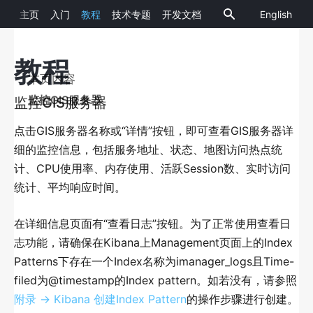
主页
入门
教程
技术专题
开发文档
English
SuperMap
11.0.1
iManager
教程
概览
本页内容
简介
监控GIS服务器
监控GIS服务器
概览统计
点击GIS服务器名称或“详情”按钮，即可查看GIS服务器详
大屏展示（拓扑图）
细的监控信息，包括服务地址、状态、地图访问热点统
计、CPU使用率、内存使用、活跃Session数、实时访问
GIS环境监控
统计、平均响应时间。
简介
在详细信息页面有“查看日志”按钮。为了正常使用查看日
添加GIS环境
志功能，请确保在Kibana上Management页面上的Index
查看GIS环境监控
Patterns下存在一个Index名称为imanager_logs且Time-
filed为@timestamp的Index pattern。如若没有，请参照
简介
附录 -> Kibana 创建Index Pattern
的操作步骤进行创建。
监控GIS服务器