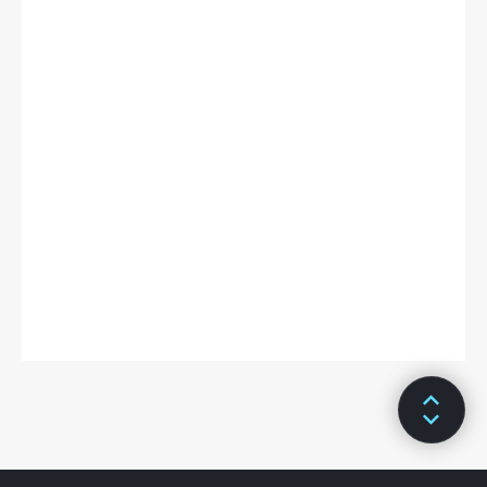
云GIS基础设施管理
简介
GIS服务器管理
GIS集群管理
GIS门户管理
任务管理
通用平台管理
系统配置
COMPOSE应用
简介
单机