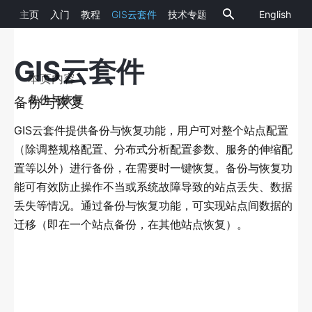
主页
入门
教程
GIS云套件
技术专题
English
SuperMap
10.2.0
iManager
K8S
GIS云套件
概览
本页内容
简介
备份与恢复
备份与恢复
环境统计
GIS云套件提供备份与恢复功能，用户可对整个站点配置
（除调整规格配置、分布式分析配置参数、服务的伸缩配
服务管理
置等以外）进行备份，在需要时一键恢复。备份与恢复功
简介
能可有效防止操作不当或系统故障导致的站点丢失、数据
丢失等情况。通过备份与恢复功能，可实现站点间数据的
服务实例
迁移（即在一个站点备份，在其他站点恢复）。
服务节点
分布式分析服务
数据目录服务
机器学习服务