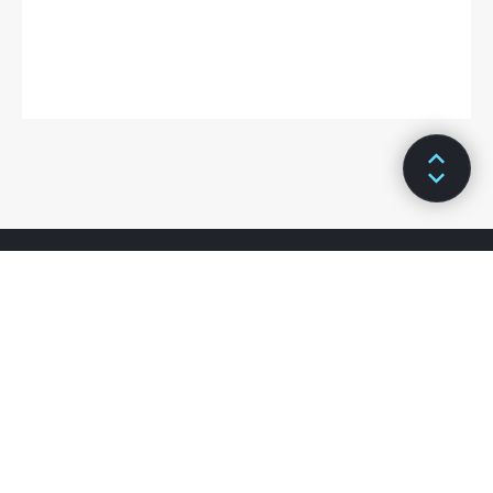
入门
教程
产品介绍
概览
新特性
基础服务
安装部署
站点管理
存储管理
URL监控
数据库监控