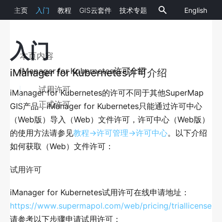
主页
入门
教程
GIS云套件
技术专题
English
SuperMap
10.2.0
iManager
K8S
入门
产品介绍
本页内容
产品概述
iManager for Kubernetes许可介绍
iManager for Kubernetes许可介绍
iManager提供的GIS站点
试用许可
iManager for Kubernetes的许可不同于其他SuperMap
面向的用户
正式许可
GIS产品，iManager for Kubernetes只能通过许可中心
（Web版）导入（Web）文件许可，许可中心（Web版）
功能介绍
的使用方法请参见
教程->许可管理->许可中心
。以下介绍
支持的平台
如何获取（Web）文件许可：
版本划分
试用许可
新特性
iManager for Kubernetes试用许可在线申请地址：
SuperMap iManager新特性
https://www.supermapol.com/web/pricing/triallicense
。
请参考以下步骤申请试用许可：