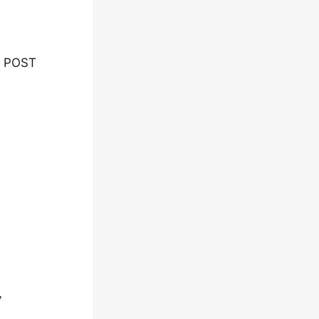
 POST
，