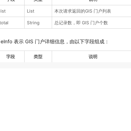
list
List
本次请求返回的GIS 门户列表
total
String
总记录数，即 GIS 门户个数
deInfo 表示 GIS 门户详细信息，由以下字段组成：
字段
类型
说明
availabelTi
long
环境可用时间
me
集群来源，其中ClusterSource有两个
入门
教程
clusterSo
ClusterSo
值CREATED表示由系统创建，
urce
urce
产品介绍
概览
BUILDED组建而来，特指集群
新特性
GIS环境监控
cpu
int
虚拟机占用CPU内核数(个)
安装部署
数据库监控
通用监控
createTim
long
创建时间
URL监控
e