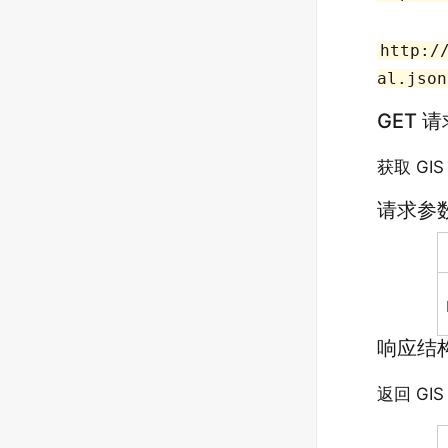
http:/
al.json
GET 
获取 GI
请求参
响应结
返回 G