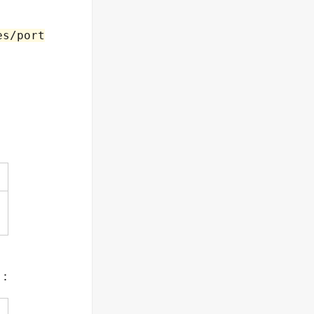
es/port
成：