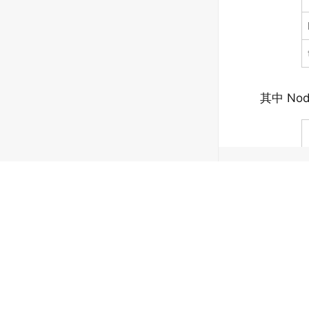
其中 No
Copyright © 2026 SuperMap Software Co., Ltd.