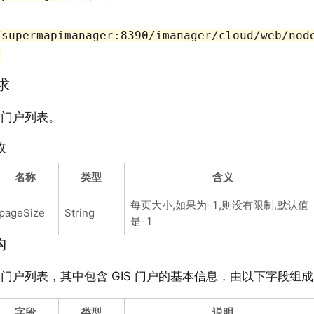
/supermapimanager:8390/imanager/cloud/web/nod
请求
S 门户列表。
数
名称
类型
含义
每页大小,如果为-1,则没有限制,默认值
pageSize
String
是-1
构
IS 门户列表，其中包含 GIS 门户的基本信息，由以下字段组
字段
类型
说明