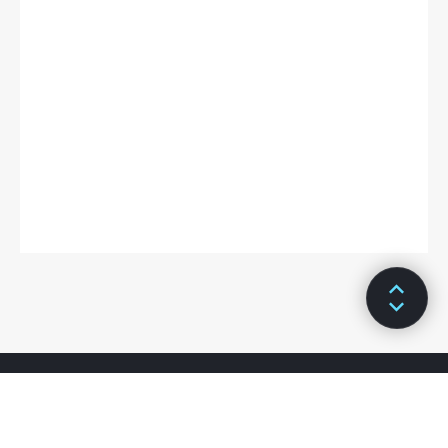
GIS集群管理
GIS门户管理
任务管理
通用平台管理
系统配置
COMPOSE应用
简介
单机
多机
定制说明
资源池配置
入门
教程