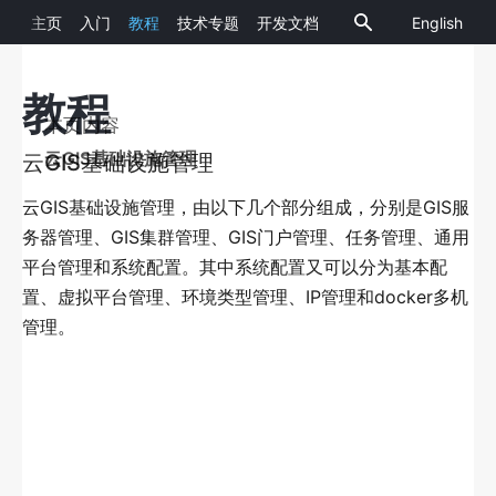
主页
入门
教程
技术专题
开发文档
English
SuperMap
10.2.0
iManager
教程
概览
本页内容
简介
云GIS基础设施管理
云GIS基础设施管理
概览统计
云GIS基础设施管理，由以下几个部分组成，分别是GIS服
大屏展示（拓扑图）
务器管理、GIS集群管理、GIS门户管理、任务管理、通用
平台管理和系统配置。其中系统配置又可以分为基本配
GIS环境监控
置、虚拟平台管理、环境类型管理、IP管理和docker多机
管理。
简介
添加GIS环境
查看GIS环境监控
GIS服务巡检