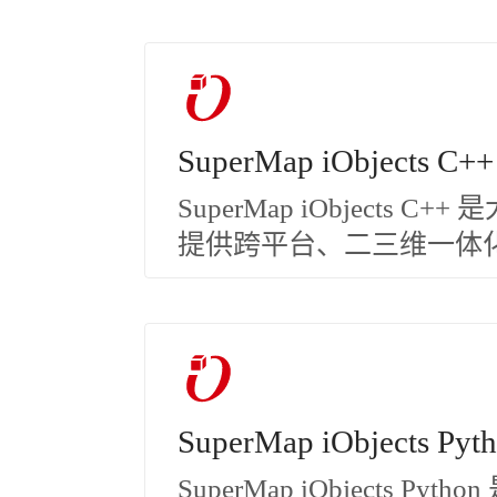
SuperMap iObjects C++
SuperMap iObjects 
提供跨平台、二三维一体化
SuperMap iObjects Pyt
SuperMap iObjects 